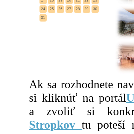
17
18
19
20
21
22
23
24
25
26
27
28
29
30
31
Ak sa rozhodnete navš
si kliknúť na portál
U
a zvoliť si konkré
Stropkov
tu poteší