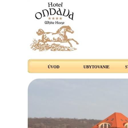
ÚVOD
UBYTOVANIE
S