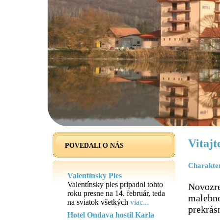
Vitaj
POVEDALI O NÁS
Charakte
Valentínsky Ples
Valentínsky ples pripadol tohto
Novozr
roku presne na 14. február, teda
malebn
na sviatok všetkých
viac...
prekrás
Hotel Ondava hostil Karla