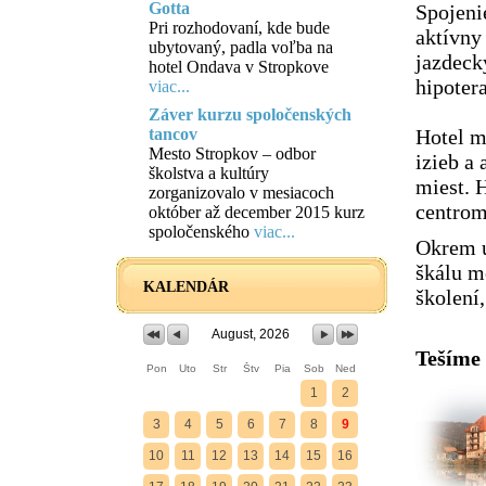
Gotta
Spojeni
Pri rozhodovaní, kde bude
aktívny
ubytovaný, padla voľba na
jazdeck
hotel Ondava v Stropkove
hipoter
viac...
Záver kurzu spoločenských
tancov
Hotel m
Mesto Stropkov – odbor
izieb a 
školstva a kultúry
miest. 
zorganizovalo v mesiacoch
centrom
október až december 2015 kurz
spoločenského
viac...
Okrem u
škálu m
KALENDÁR
školení,
August, 2026
Tešíme 
Pon
Uto
Str
Štv
Pia
Sob
Ned
1
2
3
4
5
6
7
8
9
10
11
12
13
14
15
16